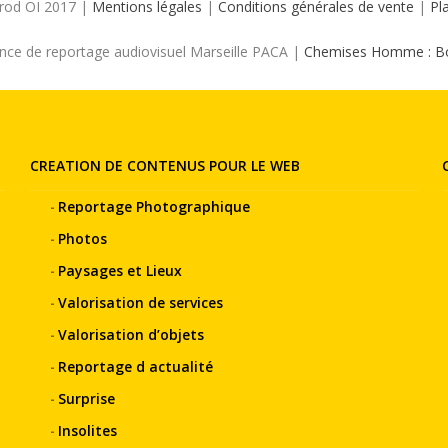
prod OI 2017 |
Mentions légales
|
Conditions générales de vente
|
Pl
nce de reportage audiovisuel Marseille PACA |
Chemises Homme : Bo
CREATION DE CONTENUS POUR LE WEB
Reportage Photographique
Photos
Paysages et Lieux
Valorisation de services
Valorisation d’objets
Reportage d actualité
Surprise
Insolites