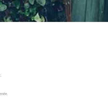
.
menée.